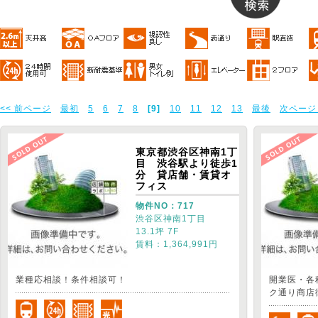
<< 前ページ
最初
5
6
7
8
[9]
10
11
12
13
最後
次ページ 
東京都渋谷区神南1丁
目 渋谷駅より徒歩1
分 貸店舗・賃貸オ
フィス
物件NO：717
渋谷区神南1丁目
13.1坪 7F
賃料：1,364,991円
業種応相談！条件相談可！
開業医・各
ク通り商店