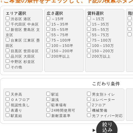
↓ご希望の条件をチェックして、下記の検索ボタ
渋谷区 港区
～15坪
～15万
千代田区 中央区
15～35坪
15～35万
新宿区 豊島区 文
35～55坪
35～55万
京区
55～75坪
55～75万
台東区 江東区 墨
75～100坪
75～100万
田区
100～150坪
100～150万
目黒区 世田谷区
150～200坪
150～200万
品川区 大田区
200坪以上
200万以上
中野区 杉並区
その他
天井高
駅近
男女別トイレ
ＯＡフロア
築浅
エレベーター
視認性良し
駐車場有
2フロア
表通り
24時間使用可
機械警備
駅直結
新耐震基準
光ファイバー対応