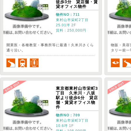
徒歩3分 貸店舗・賃
貸オフィス物件
物件NO：711
東村山市栄町2丁目
25.01坪 2F
賃料：250,000円
開業医・各種教室・事務所等に最適！久米川さくら
物販・美容
通り沿い。
タリー前一
東京都東村山市栄町3
丁目 久米川・八坂
駅より徒歩6分 貸店
舗・賃貸オフィス物
件
物件NO：709
東村山市栄町3丁目
10.6坪 1F