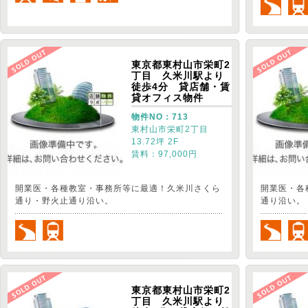
東京都東村山市栄町2
丁目 久米川駅より
徒歩4分 貸店舗・賃
貸オフィス物件
物件NO：713
東村山市栄町2丁目
13.72坪 2F
賃料：97,000円
開業医・各種教室・事務所等に最適！久米川さくら
開業医・各
通り・野火止通り沿い。
通り沿い。
東京都東村山市栄町2
丁目 久米川駅より